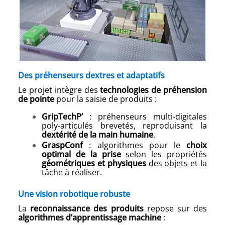
Des préhenseurs dextres et adaptatifs
Le projet intègre des
technologies de préhension
de pointe
pour la saisie de produits :
GripTechP’
: préhenseurs multi-digitales
poly-articulés brevetés, reproduisant la
dextérité de la main humaine
.
GraspConf
: algorithmes pour le
choix
optimal de la prise
selon les propriétés
géométriques et physiques
des objets et la
tâche à réaliser.
Une vision robotique robuste
La
reconnaissance des produits
repose sur des
algorithmes d’apprentissage machine
: