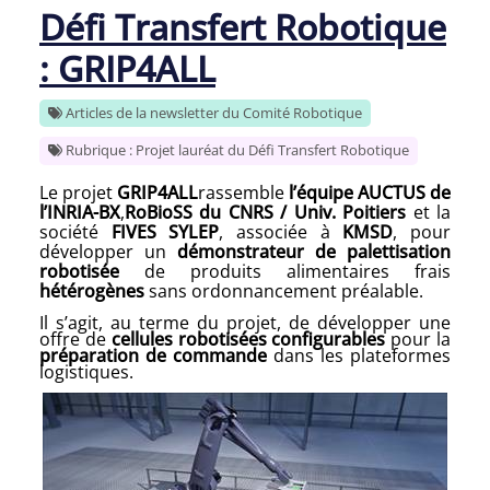
Défi Transfert Robotique
: GRIP4ALL
Articles de la newsletter du Comité Robotique
Rubrique : Projet lauréat du Défi Transfert Robotique
Le projet
GRIP4ALL
rassemble
l’équipe AUCTUS de
l’INRIA-BX
,
RoBioSS du CNRS / Univ. Poitiers
et la
société
FIVES SYLEP
, associée à
KMSD
, pour
développer un
démonstrateur de palettisation
robotisée
de produits alimentaires frais
hétérogènes
sans ordonnancement préalable.
Il s’agit, au terme du projet, de développer une
offre de
cellules robotisées configurables
pour la
préparation de commande
dans les plateformes
logistiques.