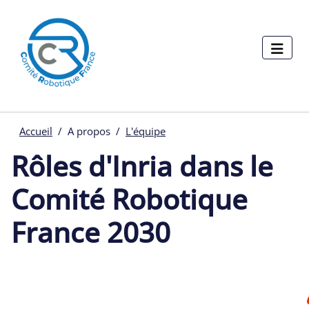
Menu pages
Aller au contenu principal
Panneau de gestion des cookies
Accueil
A propos
L'équipe
Rôles d'Inria dans le
Comité Robotique
France 2030