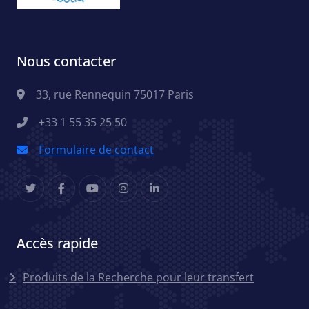
Nous contacter
33, rue Rennequin 75017 Paris
+33 1 55 35 25 50
Formulaire de contact
Accès rapide
Menu accès rapides
Produits de la Recherche pour leur transfert