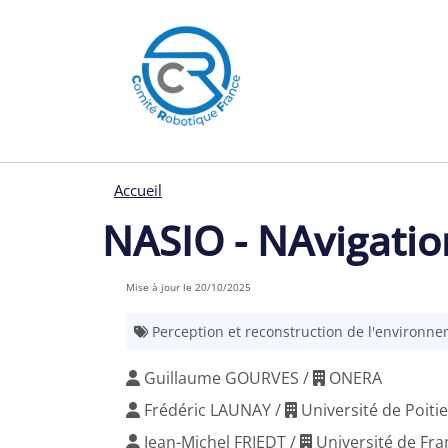
Menu pages
Aller au contenu principal
Panneau de gestion des cookies
Accueil
NASIO - NAvigatio
Mise à jour le 20/10/2025
Perception et reconstruction de l'environn
Guillaume GOURVES /
ONERA
Frédéric LAUNAY /
Université de Poitie
Jean-Michel FRIEDT /
Université de Fr