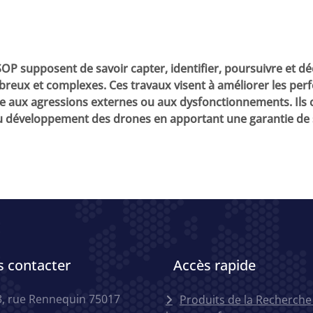
OP supposent de savoir capter, identifier, poursuivre et d
reux et complexes. Ces travaux visent à améliorer les per
ce aux agressions externes ou aux dysfonctionnements. Ils c
t au développement des drones en apportant une garantie de 
 contacter
Accès rapide
Menu accès r
3, rue Rennequin 75017
Produits de la Recherche