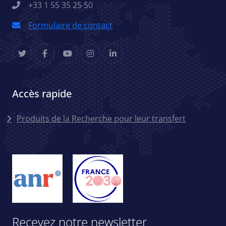
+33 1 55 35 25 50
Formulaire de contact
Accès rapide
Menu accès rapides
Produits de la Recherche pour leur transfert
Recevez notre newsletter