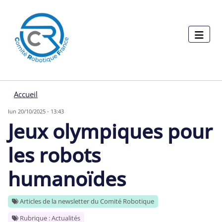
Menu pages
Aller au contenu principal
Panneau de gestion des cookies
Accueil
lun 20/10/2025 - 13:43
Jeux olympiques pour
les robots
humanoïdes
Articles de la newsletter du Comité Robotique
Rubrique : Actualités