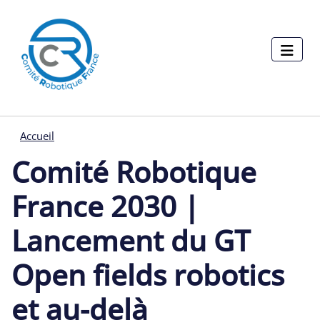
Menu pages
Aller au contenu principal
Panneau de gestion des cookies
Accueil
Comité Robotique
France 2030 |
Lancement du GT
Open fields robotics
et au-delà