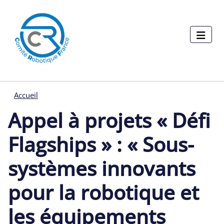
Menu pages
Aller au contenu principal
Panneau de gestion des cookies
Accueil
Appel à projets « Défi
Flagships » : « Sous-
systèmes innovants
pour la robotique et
les équipements